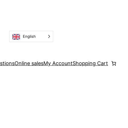
English
stions
Online sales
My Account
Shopping Cart